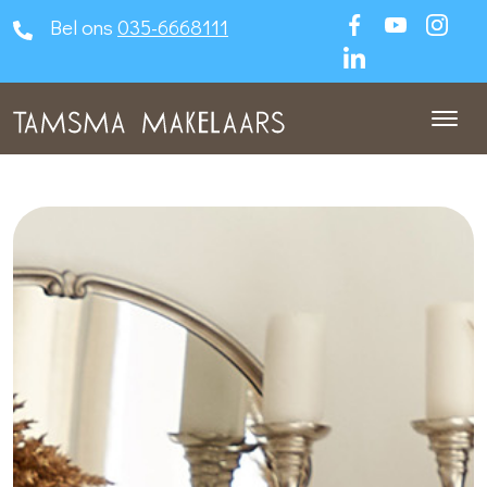
Bel ons
035-6668111