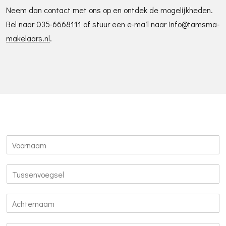
Neem dan contact met ons op en ontdek de mogelijkheden.
Bel naar
035-6668111
of stuur een e-mail naar
info@tamsma-
makelaars.nl
.
V
o
o
T
r
u
n
s
a
A
s
a
c
e
m
h
n