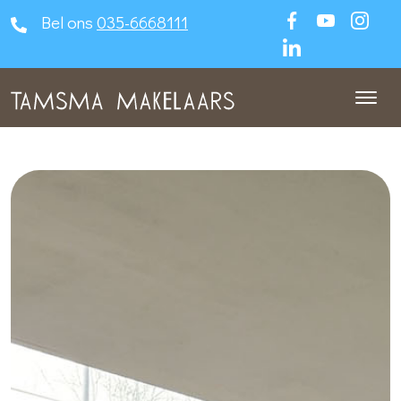
Bel ons
035-6668111