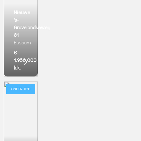
Nieuwe
's-
Gravelandseweg
81
Bussum
€
1.950.000
k.k.
ONDER BOD