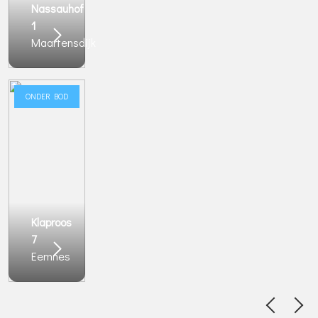
Nassauhof
1
Maartensdijk
ONDER BOD
Klaproos
7
Eemnes