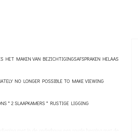
IS HET MAKEN VAN BEZICHTIGINGSAFSPRAKEN HELAAS
NATELY NO LONGER POSSIBLE TO MAKE VIEWING
NS * 2 SLAAPKAMERS * RUSTIGE LIGGING
rdieping met in de onderbouw een royale berging met de