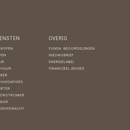
IENSTEN
OVERIG
RKOPEN
FUNDA BEOORDELINGEN
PEN
NIEUWSBRIEF
UR
ENERGIELABEL
RHUUR
FINANCIEEL ADVIES
HEER
RHUISADVIES
ARTER
ORSTROMER
NIOR
EKOPDRACHT