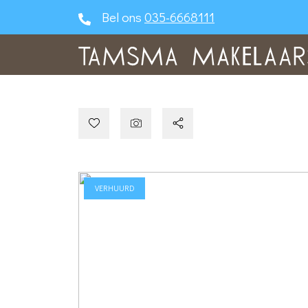
Bel ons
035-6668111
VERHUURD