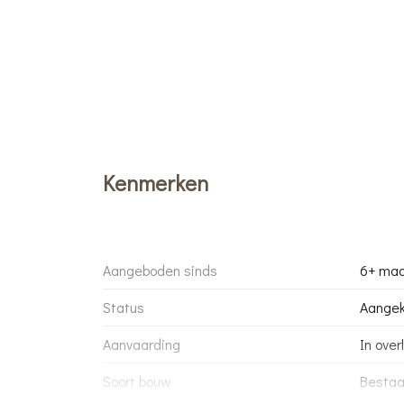
Kenmerken
Aangeboden sinds
6+ ma
Status
Aangek
Aanvaarding
In over
Soort bouw
Besta