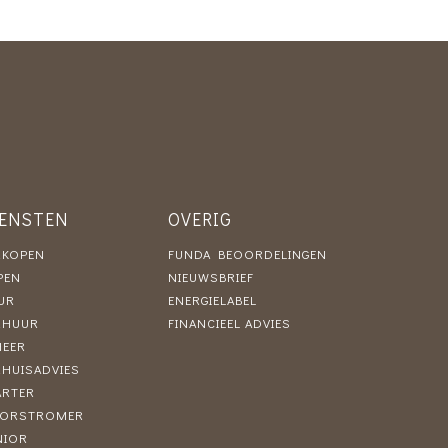
IENSTEN
OVERIG
RKOPEN
FUNDA BEOORDELINGEN
PEN
NIEUWSBRIEF
UR
ENERGIELABEL
RHUUR
FINANCIEEL ADVIES
HEER
RHUISADVIES
ARTER
ORSTROMER
NIOR