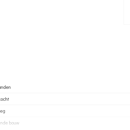
anden
ocht
leg
ande bouw