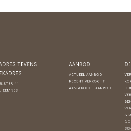
ADRES TEVENS
AANBOD
D
EKADRES
ACTUEEL AANBOD
VE
RECENT VERKOCHT
KO
KSTER 41
AANGEKOCHT AANBOD
HU
A EEMNES
VE
BE
VE
ST
DO
SE