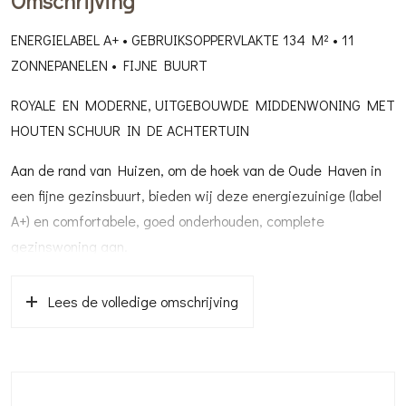
Omschrijving
ENERGIELABEL A+ • GEBRUIKSOPPERVLAKTE 134 M² • 11
ZONNEPANELEN • FIJNE BUURT
ROYALE EN MODERNE, UITGEBOUWDE MIDDENWONING MET
HOUTEN SCHUUR IN DE ACHTERTUIN
Aan de rand van Huizen, om de hoek van de Oude Haven in
een fijne gezinsbuurt, bieden wij deze energiezuinige (label
A+) en comfortabele, goed onderhouden, complete
gezinswoning aan.
Omgeving:
Ligging in een rustige en ruim opgezette wijk. In de directe
Lees de volledige omschrijving
omgeving zijn onder andere De Oude Haven (uiteraard ook
voor botenliefhebbers), restaurants, natuur/bossen, en
diverse sportfaciliteiten (waaronder; voetbal, tennis, fitness,
hockey, ski) te vinden. Ook voor de boodschappen in directe