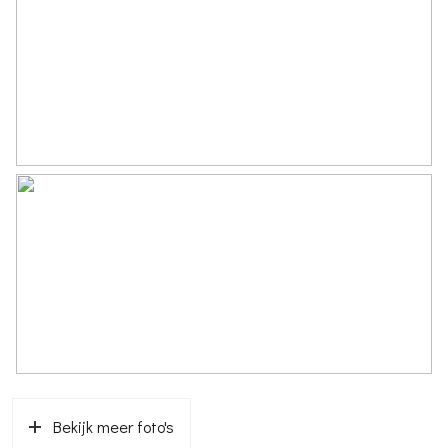
Eigendomssituatie
Volle eigendom
Perceel
HZN00-C-10938
Buitenruimte
Tuin
Achtertuin, voortuin
Achtertuin
88 m²
Ligging tuin
Zuidoost bereikbaar via achterom
Parkeergelegenheid
Soort parkeergelegenheid
Openbaar parkeren
Bekijk meer foto's