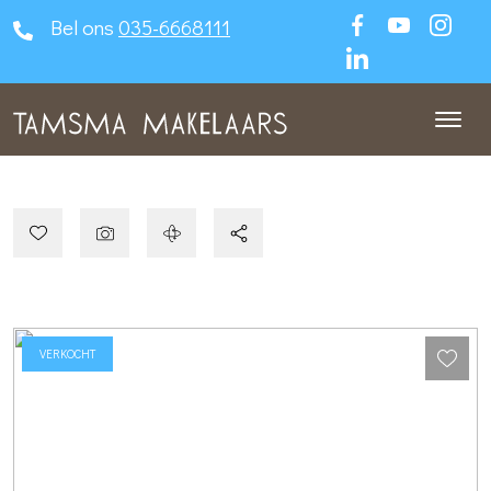
Bel ons
035-6668111
VERKOCHT