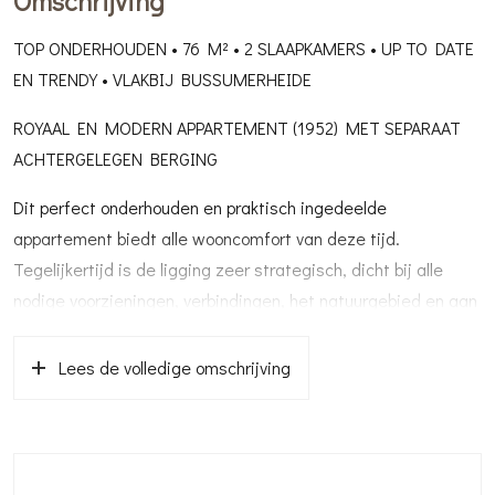
Omschrijving
TOP ONDERHOUDEN • 76 M² • 2 SLAAPKAMERS • UP TO DATE
EN TRENDY • VLAKBIJ BUSSUMERHEIDE
ROYAAL EN MODERN APPARTEMENT (1952) MET SEPARAAT
ACHTERGELEGEN BERGING
Dit perfect onderhouden en praktisch ingedeelde
appartement biedt alle wooncomfort van deze tijd.
Tegelijkertijd is de ligging zeer strategisch, dicht bij alle
nodige voorzieningen, verbindingen, het natuurgebied en aan
de voorzijde een breed plantsoen.
Alle reden om een kijkje te nemen dus.
Lees de volledige omschrijving
Je bent van harte welkom.
Indeling:
Entree, hal met deur naar de ruime zonnige woon-/eetkamer