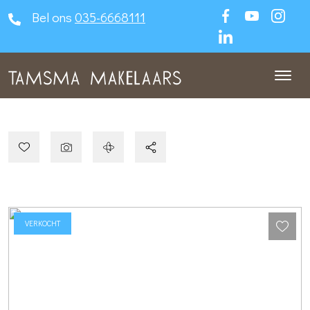
Bel ons
035-6668111
VERKOCHT