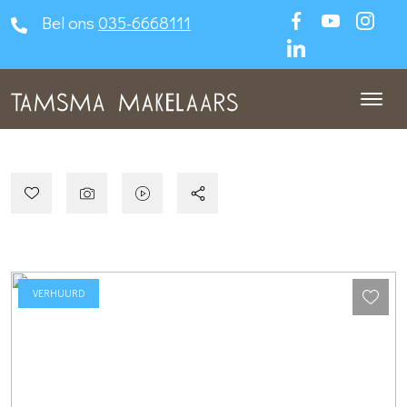
Bel ons
035-6668111
VERHUURD