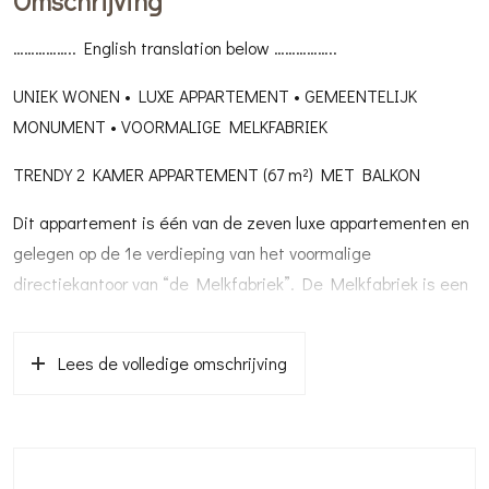
Omschrijving
…………….. English translation below ……………..
UNIEK WONEN • LUXE APPARTEMENT • GEMEENTELIJK
MONUMENT • VOORMALIGE MELKFABRIEK
TRENDY 2 KAMER APPARTEMENT (67 m²) MET BALKON
Dit appartement is één van de zeven luxe appartementen en
gelegen op de 1e verdieping van het voormalige
directiekantoor van “de Melkfabriek”. De Melkfabriek is een
gemeentelijk monument dat in 2011 ingrijpend is verbouwd.
Hierbij is een combinatie van authentieke details en
Lees de volledige omschrijving
hedendaags comfort samengevoegd tot een stijlvol geheel.
Al bij binnenkomst door de hoofdentree (video intercom) proef
je de unieke sfeer van weleer, door de ruim bemeten
ontvangsthal (lift) met natuurstenen vloeren en riante