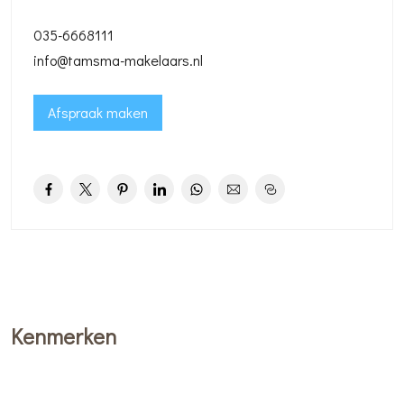
Wel dient de koper rekening te houden met investeringen in
035-6668111
afwerking en modernisering, zoals wanden, plafonds,
info@tamsma-makelaars.nl
kozijnen (plaatselijk), keuken, sanitair en isolatie.
Daarmee creëer jij een fijn gezinshuis naar eigen invulling.
Afspraak maken
De plek en ruimte is er al!
Indeling:
Entree, vestibule, via deur met glas in lood toegang tot de
gang, toilet, kelder.
Deur naar ruime (achter uitgebouwde) en lichte woon-
eetkamer annex open keuken annex bijkeuken waarin de
aansluiting voor wasmachine en droger.
De woonkamer heeft een oppervlakte van ca. 40 m², een
Kenmerken
deur naar de achtertuin en is voorzien van tapijt en deels
plavuizen vloer.