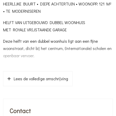
HEERLIJKE BUURT • DIEPE ACHTERTUIN • WOONOPP: 121 M²
• TE MODERNISEREN
HELFT VAN UITGEBOUWD DUBBEL WOONHUIS
MET ROYALE VRIJSTAANDE GARAGE
Deze helft van een dubbel woonhuis ligt aan een fijne
woonstraat, dicht bij het centrum, (internationale) scholen en
openbaar vervoer.
De woning is ruimer als de gemeten officiële
woonoppervlakte (121.1 m²) doet aangeven, omdat op zolder
Lees de volledige omschrijving
nog een niet als “officiële woonruimte” te benoemen
oppervlak bestaat van nog eens 24 m².
Door de grote garage, uitbouw en diepe achtertuin biedt
deze woning leuke opties en extra woongenot. Het gehele
Contact
perceel meet maar liefst 358 m².