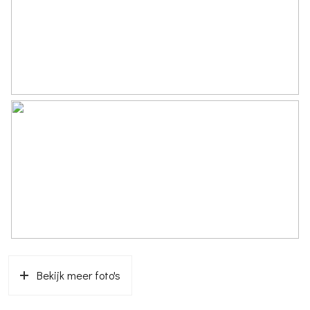
Parkeergelegenheid
Soort parkeergelegenheid
Op eigen terrein
Bekijk meer foto's