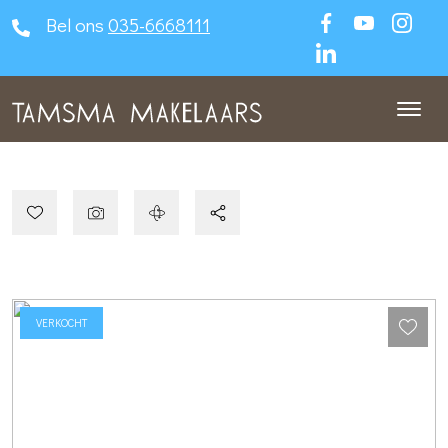
Bel ons
035-6668111
VERKOCHT