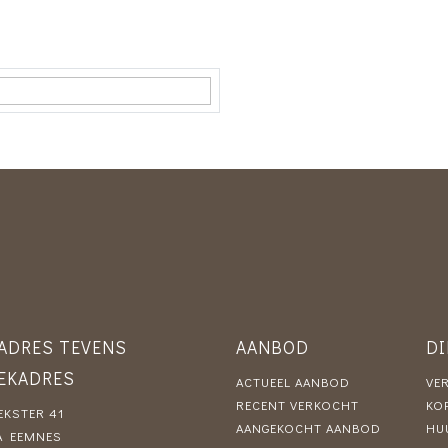
 A 2610
eigendom
-A-2610
 A 3573
²
eigendom
A-3573
ADRES TEVENS
AANBOD
D
EKADRES
ACTUEEL AANBOD
VE
uin, voortuin, zijtuin
RECENT VERKOCHT
KO
KSTER 41
AANGEKOCHT AANBOD
HU
²
A EEMNES