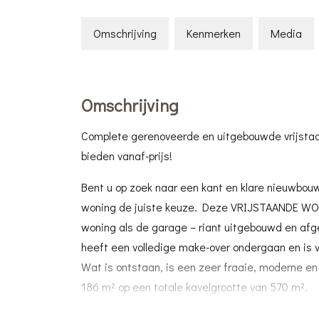
Omschrijving
Kenmerken
Media
Omschrijving
Complete gerenoveerde en uitgebouwde vrijst
bieden vanaf-prijs!
Bent u op zoek naar een kant en klare nieuwbou
woning de juiste keuze. Deze VRIJSTAANDE WONI
woning als de garage – riant uitgebouwd en af
heeft een volledige make-over ondergaan en is 
Wat is ontstaan, is een zeer fraaie, moderne e
186 m² op een totale kavelgrootte van 570 m².
De woning zal zijn nieuwe eigenaar veel woongen