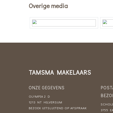
Perceelnaam
Eemnes
Overige media
BIEDEN VANAF € 990.000,— k.k.
Oppervlakte
330 m²
Eigendomssituatie
Volle 
Perceel
ENS00
Perceelnaam
Eemnes
Oppervlakte
240 m
Eigendomssituatie
Volle 
TAMSMA MAKELAARS
Perceel
ENS00-
ONZE GEGEVENS
POST
Buitenruimte
BEZO
OLYMPIA 2 D
Tuin
Achtert
1213 NT HILVERSUM
SCHOLE
BEZOEK UITSLUITEND OP AFSPRAAK
Achtertuin
250 m
3755 E