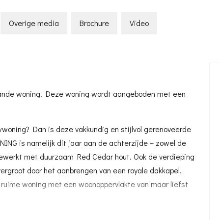
Overige media
Brochure
Video
aande woning. Deze woning wordt aangeboden met een
wwoning? Dan is deze vakkundig en stijlvol gerenoveerde
NG is namelijk dit jaar aan de achterzijde – zowel de
gewerkt met duurzaam Red Cedar hout. Ook de verdieping
vergroot door het aanbrengen van een royale dakkapel.
n ruime woning met een woonoppervlakte van maar liefst
ot en privacy bieden. Er is een royale entree met een